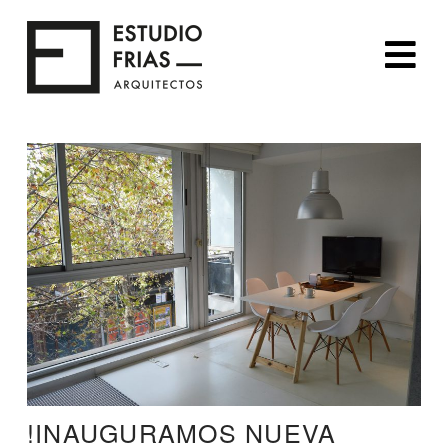
Na
!INAUGURAMOS NUEVA