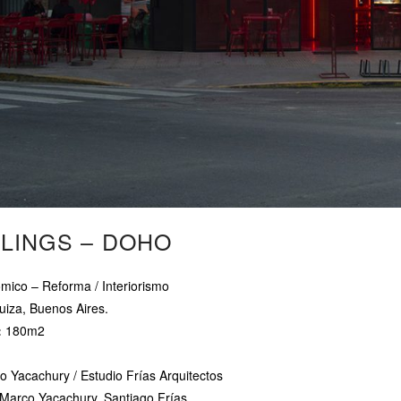
LINGS – DOHO
ico – Reforma / Interiorismo
uiza, Buenos Aires.
:
180m2
 Yacachury / Estudio Frías Arquitectos
Marco Yacachury, Santiago Frías,